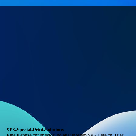
IMG-20210715-WA0005
SPS-Special-Print-Solutions
Eine Kennzeichnungslösung aus unserem SPS-Bereich. Hier