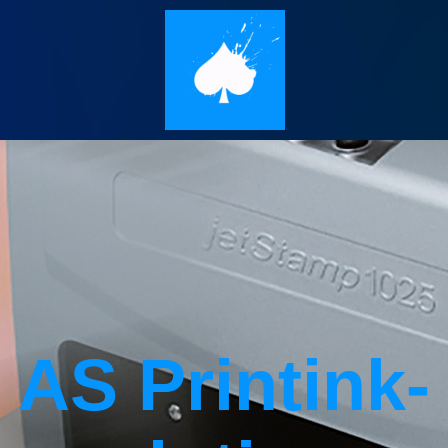
AS Printink­