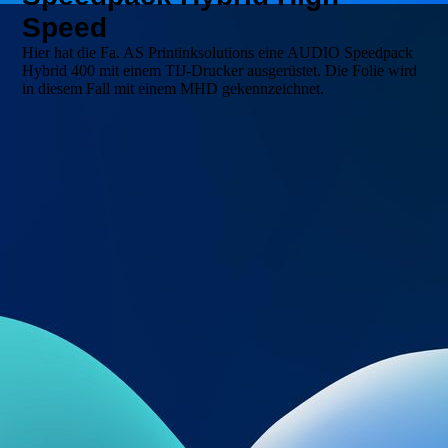
Speed
Hier hat die Fa. AS Printinksolutions eine AUDIO Speedpack
Hybrid 400 mit einem TIJ-Drucker ausgerüstet. Die Folie wird
in diesem Fall mit einem MHD gekennzeichnet.