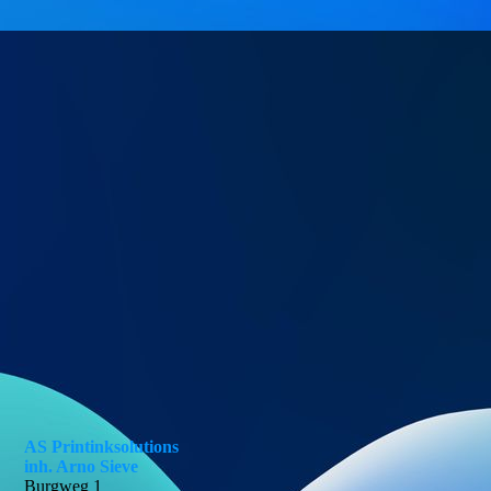
AS Printinksolutions
inh. Arno Sieve
Burgweg 1