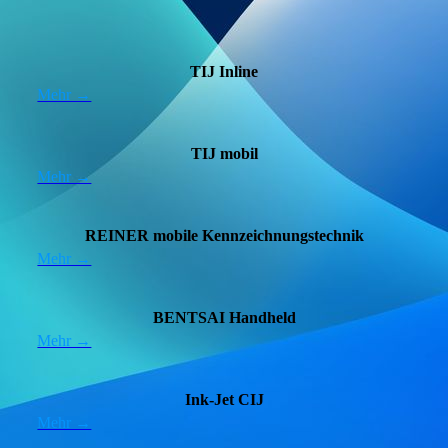
TIJ Inline
Mehr →
TIJ mobil
Mehr →
REINER mobile Kennzeichnungs­technik
Mehr →
BENTSAI Handheld
Mehr →
Ink-Jet CIJ
Mehr →