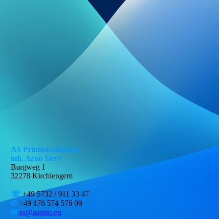
AS Printinksolutions
inh. Arno Sieve
Burgweg 1
32278 Kirchlengern
☏
+49 5732 / 911 33 47
✆
+49 176 574 576 09
✉
as@aspiso.eu