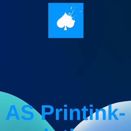
AS Printink­