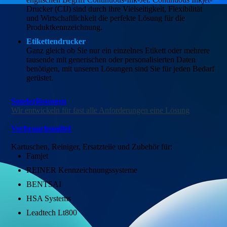
Drucker (CIJ) sind durch ihre Vielseitigkeit, Flexibilität
und Wirtschaftlichkeit die perfekte Lösung für die
Produktkennzeichnung.
Etikettendrucker
Ganz gleich ob Sie nur ein einzelnes Etikett oder mehrere
tausende mit generischen oder personalisierten Daten
benötigen, mit unseren Lösungen sind Sie für jeden Bedarf
gerüstet.
Sonderlösungen
Wir entwickeln für fast alle Anforderungen eine Lösung
Verbrauchsmittel
Kartuschen, Reiniger, Ersatzteile und Zubehör für:
Famjet
REINER Kennzeichnungssysteme
BENTSAI
HSA Systems
Leadtech Lt800