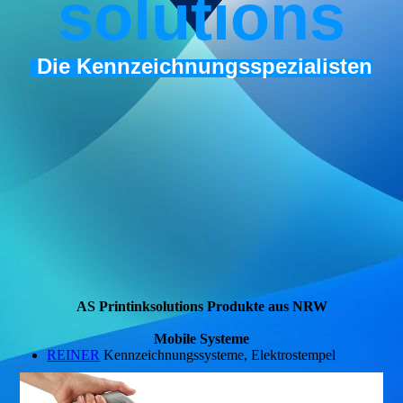
s
olutions
Die Kennzeichnungsspezialisten
AS Printinksolutions Produkte aus NRW
Mobile Systeme
REINER
Kennzeichnungssysteme, Elektrostempel