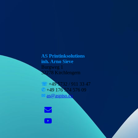
AS Printinksolutions
inh. Arno Sieve
Burgweg 1
32278 Kirchlengern
☏
+49 5732 / 911 33 47
✆
+49 176 574 576 09
✉
as@aspiso.eu