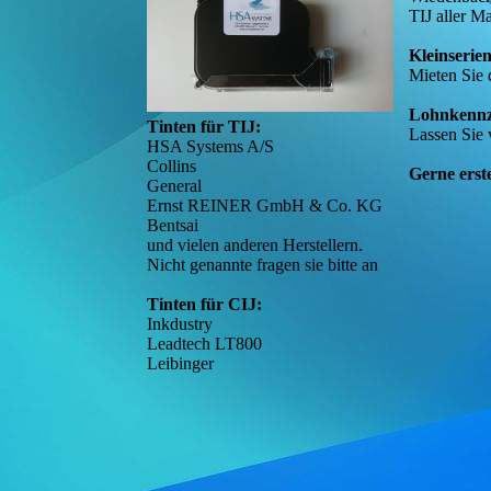
TIJ aller M
Kleinserie
Mieten Sie 
Lohnkennz
Tinten für TIJ:
Lassen Sie 
HSA Systems A/S
Collins
Gerne erst
General
Ernst REINER GmbH & Co. KG
Bentsai
und vielen anderen Herstellern.
Nicht genannte fragen sie bitte an
Tinten für CIJ:
Inkdustry
Leadtech LT800
Leibinger