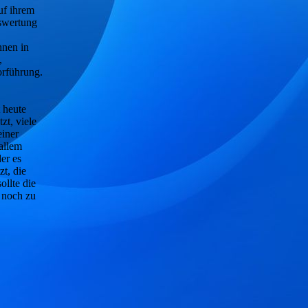
uf ihrem
uswertung
hnen in
,
orführung.
t heute
zt, viele
einer
allem
er es
t, die
ollte die
 noch zu