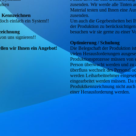
arken
zusenden. Wir werde alle Tinten a
Material testen und Ihnen eine A
n Kennzeichnen
zusenden.
doch einfach ein System!!
Um auch die Gegebenheiten bei I
der Produktion zu berücksichtigen
eichnung
besuchen wir sie gerne zu einer V
von uns signieren!!
Optimierung / Schulung
ellen wir Ihnen ein Angebot!
Die Belegschaft der Produktion is
vielen Herausforderungen ausgeset
Produktionsprozesse müssen von 
Person überwacht werden und zu 
überfluss wechselt des Personal od
werden Leiharbeitnehmer eingesetz
eingearbeitet werden müssen. Da s
Produktkenn­zeichnung nicht auch
einer Herausforderung werden.