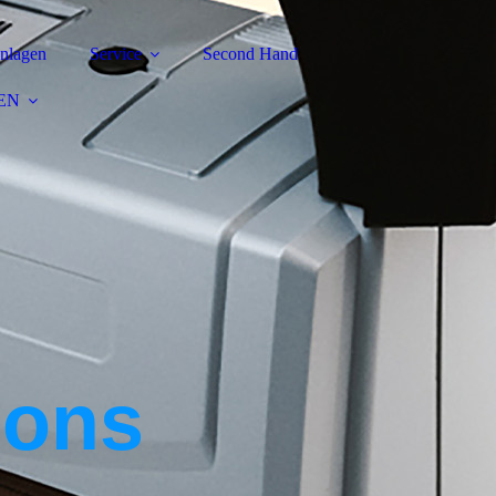
nlagen
Service
Second Hand
EN
ions