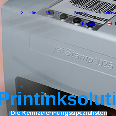
Startseite
Über mich
Produkte
Sondera
Kontakt
Printink­s
olut
Die Kennzeichnungsspezialisten