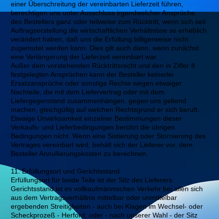
einer Überschreitung der vereinbarten Lieferzeit führen,
berechtigen uns unter Ausschluss irgendwelcher Ansprüche
des Bestellers ganz oder teilweise zum Rücktritt, wenn sich seit
Auftragserstellung die wirtschaftlichen Verhältnisse so erheblich
verändert haben, daß uns die Erfüllung billigerweise nicht
zugemutet werden kann. Dies gilt auch dann, wenn zunächst
eine Verlängerung der Lieferzeit vereinbart war.
Außer dem vorstehenden Rücktrittsrecht und den in Ziffer 8
festgelegten Ansprüchen kann der Besteller keinerlei
Ersatzansprüche oder sonstige Rechte wegen etwaiger
Nachteile, die mit dem Liefervertrag oder mit dem
Liefergegenstand zusammenhängen, gegen uns geltend
machen, gleichgültig auf welchen Rechtsgrund er sich beruft.
Etwaige Unwirksamkeit einzelner Bestimmungen dieser
Verkaufs- und Lieferbedingungen berührt die übrigen
Bedingungen nicht. Wenn eine Sistierung oder Stornierung des
Vertrages vereinbart wird, behält sich der Lieferer vor, dem
Besteller Annullierungskosten zu berechnen.
11. Erfüllungsort und Gerichtsstand
Erfüllungsort für beide Teile ist der Sitz des Lieferers.
Gerichtsstand ist im vollkaufmännischen Verkehr bei allen sich
aus dem Vertragsverhältnis mittelbar oder unmittelbar
ergebenden Streitigkeiten - auch bei Klagen im Wechsel- oder
Scheckprozeß - Herford, oder - nach unserer Wahl - der Sitz