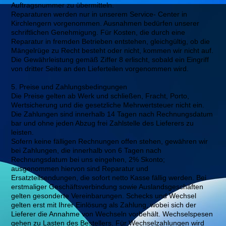
Auftragsnummer zu übermitteln.
Reparaturen werden nur in unserem Service- Center in
Kirchlengern vorgenommen. Ausnahmen bedürfen unserer
schriftlichen Genehmigung. Für Kosten, die durch eine
Reparatur in fremden Betrieben entstehen, gleichgültig, ob die
Mängelrüge zu Recht besteht oder nicht, kommen wir nicht auf.
Die Gewährleistung gemäß Ziffer 8 erlischt, sobald ein Eingriff
von dritter Seite an den Lieferteilen vorgenommen wird.
5. Preise und Zahlungsbedingungen
Die Preise gelten ab Werk und schließen, Fracht, Porto,
Wertsicherung und die gesetzliche Mehrwertsteuer nicht ein.
Die Zahlungen sind innerhalb 14 Tagen nach Rechnungsdatum
bar und ohne jeden Abzug frei Zahlstelle des Lieferers zu
leisten.
Sofern keine fälligen Rechnungen offen stehen, gewähren wir
bei Zahlungen, die innerhalb von 6 Tagen nach
Rechnungsdatum bei uns eingehen, 2% Skonto;
ausgenommen hiervon sind Reparatur und
Ersatzteilsendungen, die sofort netto Kasse fällig werden. Bei
erstmaliger Geschäftsverbindung sowie Auslandsgeschäften
gelten gesonderte Vereinbarungen. Schecks und Wechsel
gelten erst mit Ihrer Einlösung als Zahlung, wobei sich der
Lieferer die Annahme von Wechseln vorbehält. Wechselspesen
gehen zu Lasten des Bestellers. Für Wechselzahlungen wird