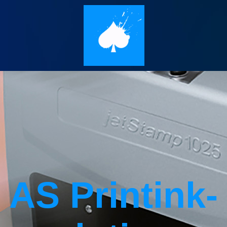
AS Printink­