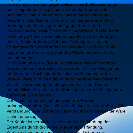
Forderungen aus den gegenseitigen Geschäftsbeziehungen
unser Eigentum. Dies gilt auch, wenn der Kaufpreis für
bestimmte, vom Kunden bezeichnete Warenlieferungen,
bezahlt ist. Der Käufer ist verpflichtet, die gelieferte Ware
ordnungsgemäß zu lagern und gegen Feuer- und
Wasserschäden sowie Diebstahl zu versichern. Bei laufender
Rechnung gilt das vorbehaltene Eigentum als Sicherung für
unsere Saldoforderung. Auf unser Verlangen ist uns bei
Zahlungsverzug des Käufers zu gestatten, die beim Käufer
lagernden und von uns gelieferten Waren bestandsmäßig
aufzunehmen.
Wird die in unserem Eigentum stehende Ware mit anderen
Gegenständen verarbeitet, so erwerben wir das Miteigentum
an der neuen Sache im Verhältnis des Rechnungswerts
unserer Ware zum Wert der anderen verarbeiteten Ware zur
Zeit der Verarbeitung. Im übrigen verwahrt der Käufer
unentgeltlich die in unserem Alleineigentum oder Miteigentum
stehenden Ware für uns.
Der Käufer ist berechtigt, die gelieferte Ware im
ordnungsgemäßen Geschäftsverkehr weiter zu veräußern. Die
Verpfändung oder Sicherungsübertragung nicht bezahlter Ware
ist ihm untersagt.
Der Käufer ist verpflichtet, uns von der Gefährdung des
Eigentums durch drohende oder erfolgte Pfändung,
Zurückhaltung oder sonstigen Eingriffen Dritter u.s.w.