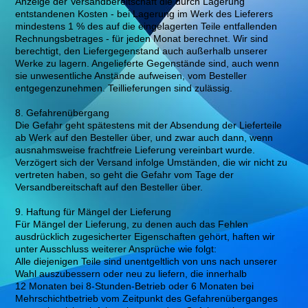
Anzeige der Versandbereitschaft die durch Lagerung
entstandenen Kosten - bei Lagerung im Werk des Lieferers
mindestens 1 % des auf die eingelagerten Teile entfallenden
Rechnungsbetrages - für jeden Monat berechnet. Wir sind
berechtigt, den Liefergegenstand auch außerhalb unserer
Werke zu lagern. Angelieferte Gegenstände sind, auch wenn
sie unwesentliche Anstände aufweisen, vom Besteller
entgegenzunehmen. Teillieferungen sind zulässig.
8. Gefahrenübergang
Die Gefahr geht spätestens mit der Absendung der Lieferteile
ab Werk auf den Besteller über, und zwar auch dann, wenn
ausnahmsweise frachtfreie Lieferung vereinbart wurde.
Verzögert sich der Versand infolge Umständen, die wir nicht zu
vertreten haben, so geht die Gefahr vom Tage der
Versandbereitschaft auf den Besteller über.
9. Haftung für Mängel der Lieferung
Für Mängel der Lieferung, zu denen auch das Fehlen
ausdrücklich zugesicherter Eigenschaften gehört, haften wir
unter Ausschluss weiterer Ansprüche wie folgt:
Alle diejenigen Teile sind unentgeltlich von uns nach unserer
Wahl auszubessern oder neu zu liefern, die innerhalb
12 Monaten bei 8-Stunden-Betrieb oder 6 Monaten bei
Mehrschichtbetrieb vom Zeitpunkt des Gefahrenüberganges