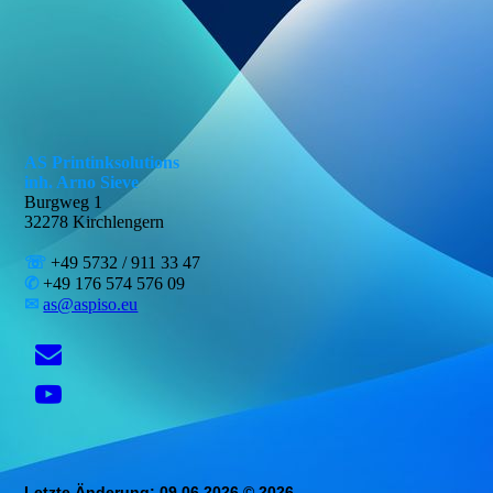
AS Printinksolutions
inh. Arno Sieve
Burgweg 1
32278 Kirchlengern
☏
+49 5732 / 911 33 47
✆
+49 176 574 576 09
✉
as@aspiso.eu
Letzte Änderung: 09.06.2026 © 2026