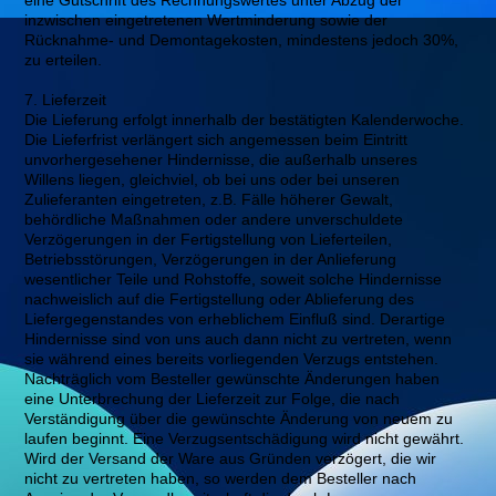
eine Gutschrift des Rechnungswertes unter Abzug der
inzwischen eingetretenen Wertminderung sowie der
Rücknahme- und Demontagekosten, mindestens jedoch 30%,
zu erteilen.
7. Lieferzeit
Die Lieferung erfolgt innerhalb der bestätigten Kalenderwoche.
Die Lieferfrist verlängert sich angemessen beim Eintritt
unvorhergesehener Hindernisse, die außerhalb unseres
Willens liegen, gleichviel, ob bei uns oder bei unseren
Zulieferanten eingetreten, z.B. Fälle höherer Gewalt,
behördliche Maßnahmen oder andere unverschuldete
Verzögerungen in der Fertigstellung von Lieferteilen,
Betriebsstörungen, Verzögerungen in der Anlieferung
wesentlicher Teile und Rohstoffe, soweit solche Hindernisse
nachweislich auf die Fertigstellung oder Ablieferung des
Liefergegenstandes von erheblichem Einfluß sind. Derartige
Hindernisse sind von uns auch dann nicht zu vertreten, wenn
sie während eines bereits vorliegenden Verzugs entstehen.
Nachträglich vom Besteller gewünschte Änderungen haben
eine Unterbrechung der Lieferzeit zur Folge, die nach
Verständigung über die gewünschte Änderung von neuem zu
laufen beginnt. Eine Verzugsentschädigung wird nicht gewährt.
Wird der Versand der Ware aus Gründen verzögert, die wir
nicht zu vertreten haben, so werden dem Besteller nach