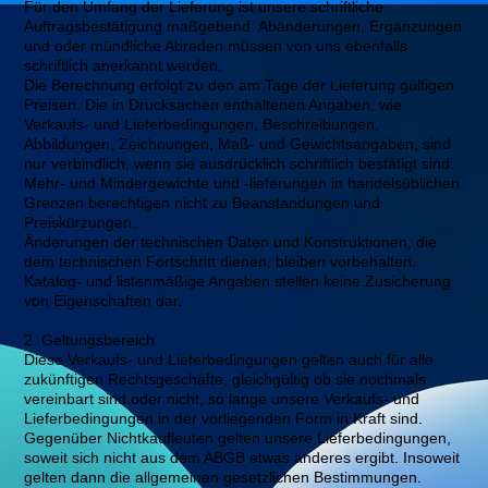
Für den Umfang der Lieferung ist unsere schriftliche
Auftragsbestätigung maßgebend. Abänderungen, Ergänzungen
und oder mündliche Abreden müssen von uns ebenfalls
schriftlich anerkannt werden.
Die Berechnung erfolgt zu den am Tage der Lieferung gültigen
Preisen. Die in Drucksachen enthaltenen Angaben, wie
Verkaufs- und Lieferbedingungen, Beschreibungen,
Abbildungen, Zeichnungen, Maß- und Gewichtsangaben, sind
nur verbindlich, wenn sie ausdrücklich schriftlich bestätigt sind.
Mehr- und Mindergewichte und -lieferungen in handelsüblichen
Grenzen berechtigen nicht zu Beanstandungen und
Preiskürzungen.
Änderungen der technischen Daten und Konstruktionen, die
dem technischen Fortschritt dienen, bleiben vorbehalten.
Katalog- und listenmäßige Angaben stellen keine Zusicherung
von Eigenschaften dar.
2. Geltungsbereich
Diese Verkaufs- und Lieferbedingungen gelten auch für alle
zukünftigen Rechtsgeschäfte, gleichgültig ob sie nochmals
vereinbart sind oder nicht, so lange unsere Verkaufs- und
Lieferbedingungen in der vorliegenden Form in Kraft sind.
Gegenüber Nichtkaufleuten gelten unsere Lieferbedingungen,
soweit sich nicht aus dem ABGB etwas anderes ergibt. Insoweit
gelten dann die allgemeinen gesetzlichen Bestimmungen.