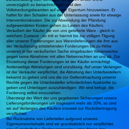
unverzüglich zu benachrichtigen und den
Vollstreckungsbeamten auf unser Eigentum hinzuweisen. Er
haftet für den Schaden aus der Unterlassung sowie für etwaige
Interventionskosten. Die zur Abwendung der Pfändung
aufgewendeten Kosten gehen zu Lasten des Käufers.
Veräußert der Käufer die von uns gelieferte Ware - gleich in
welchem Zustand - so tritt er hiermit bis zur völligen Tilgung
aller unserer Forderungen aus Warenlieferungen die ihm aus
der Veräußerung entstehenden Forderungen bis zu Höhe
unseres in der veräußerten Sache eingebauten Warenwertes
gegen seine Abnehmer mit allen Nebenrechten an uns ab. Zur
Einziehung dieser Forderungen ist der Käufer ermächtigt.
Anderweitige Abtretungen sind unzulässig. Auf unser Verlangen
ist der Verkäufer verpflichtet, die Abtretung den Unterbestellern
bekannt zu geben und uns die zur Geltendmachung unserer
Rechte gegen die Unterbesteller erforderlichen Auskünfte zu
geben und Unterlagen auszuhändigen. Wir sind befugt, die
Forderung selbst einzuziehen.
Übersteigt der Wert der uns gegebenen Sicherungen unsere
Lieferungsforderungen um insgesamt mehr als 20%, so sind
wir auf Verlangen des Käufers insoweit zur Rückübertragung
verpflichtet.
Bei Rücknahme von Lieferteilen aufgrund unseres
Eigentumsvorbehalts sind wir grundsätzlich nur verpflichtet,