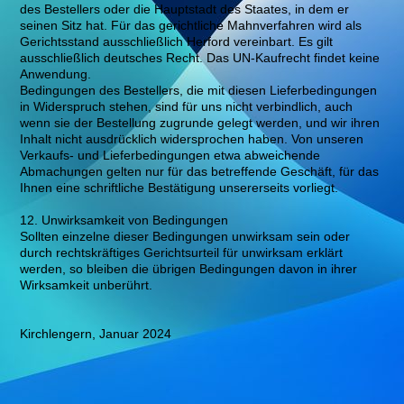
des Bestellers oder die Hauptstadt des Staates, in dem er
seinen Sitz hat. Für das gerichtliche Mahnverfahren wird als
Gerichtsstand ausschließlich Herford vereinbart. Es gilt
ausschließlich deutsches Recht. Das UN-Kaufrecht findet keine
Anwendung.
Bedingungen des Bestellers, die mit diesen Lieferbedingungen
in Widerspruch stehen, sind für uns nicht verbindlich, auch
wenn sie der Bestellung zugrunde gelegt werden, und wir ihren
Inhalt nicht ausdrücklich widersprochen haben. Von unseren
Verkaufs- und Lieferbedingungen etwa abweichende
Abmachungen gelten nur für das betreffende Geschäft, für das
Ihnen eine schriftliche Bestätigung unsererseits vorliegt.
12. Unwirksamkeit von Bedingungen
Sollten einzelne dieser Bedingungen unwirksam sein oder
durch rechtskräftiges Gerichtsurteil für unwirksam erklärt
werden, so bleiben die übrigen Bedingungen davon in ihrer
Wirksamkeit unberührt.
Kirchlengern, Januar 2024