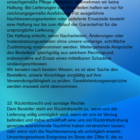
unsachgemäße Pflege entstehen, übernehmen wir keine
Haftung. Bei Lieferungen von Einzelteilen haften wir nur für
zeichnungsgemäße Ausführung. Für ausgeführte
Nachbesserungsarbeiten oder gelieferte Ersatzteile besteht
eine Haftung nur bis zum Ablauf der Garantiefrist für die
ursprüngliche Lieferung.
Die Haftung erlischt, wenn Nacharbeiten, Änderungen oder
Instandsetzungsarbeiten ohne unsere vorherige, schriftliche
Zustimmung vorgenommen werden. Weitergehende Ansprüche
des Bestellers, gleichgültig aus welchem Rechtsgrund,
insbesondere auf Ersatz eines mittelbaren Schadens
sindausgeschlossen.
Wir beraten nach bestem Wissen; es ist aber Sache des
Bestellers, unsere Vorschläge sorgfältig auf ihre
Verwendungsfähigkeit zu prüfen. Gewährleistungsansprüche
werden insoweit nicht übernommen.
10. Rücktrittsrecht und sonstige Rechte
Dem Besteller steht ein Rücktrittsrecht zu, wenn uns die
Lieferung völlig unmöglich wird, wenn wir uns im Verzug
befinden und dabei schuldhaft eine uns mit Rücktrittsdrohung
gesetzte ausreichende Nachfrist haben verstreichen lassen,
oder wenn sich die Nachbesserung als unmöglich erweist.
Unvorhergesehene Ereignisse im Sinne der Ziffer 6, die zu