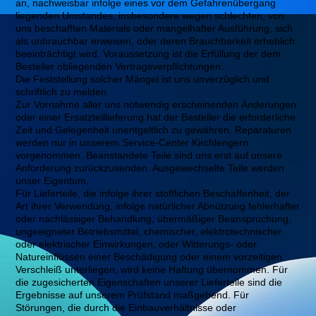
an, nachweisbar infolge eines vor dem Gefahrenübergang
liegenden Umstandes, insbesondere wegen schlechten, von
uns beschafften Materials oder mangelhafter Ausführung, sich
als unbrauchbar erweisen, oder deren Brauchbarkeit erheblich
beeinträchtigt wird. Voraussetzung ist die Erfüllung der dem
Besteller obliegenden Vertragsverpflichtungen.
Die Feststellung solcher Mängel ist uns unverzüglich und
schriftlich zu melden.
Zur Vornahme aller uns notwendig erscheinenden Änderungen
oder einer Ersatzteillieferung hat der Besteller die erforderliche
Zeit und Gelegenheit unentgeltlich zu gewähren. Reparaturen
werden nur in unserem Service-Center Kirchlengern
vorgenommen. Beanstandete Teile sind uns erst auf unsere
Anforderung zurückzusenden. Ausgewechselte Teile werden
unser Eigentum.
Für Lieferteile, die infolge ihrer stofflichen Beschaffenheit, der
Art ihrer Verwendung, infolge natürlicher Abnützung fehlerhafter
oder nachlässiger Behandlung, übermäßiger Beanspruchung,
ungeeigneter Betriebsmittel, chemischer, elektrotechnischer
oder elektrischer Einwirkungen, oder Witterungs- oder
Natureinflüssen einer Beschädigung oder einem vorzeitigen
Verschleiß unterliegen, wird keine Haftung übernommen. Für
die zugesicherten Eigenschaften unserer Lieferteile sind die
Ergebnisse auf unserem Prüfstand maßgebend. Für
Störungen, die durch die Einbauverhältnisse oder